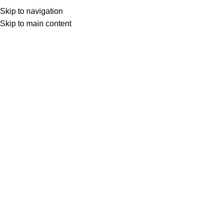
(+035) 527-1710-70
NEWSLETTER
Skip to navigation
Home
Shop
Portfolio
About us
Skip to main content
Click to enlarge