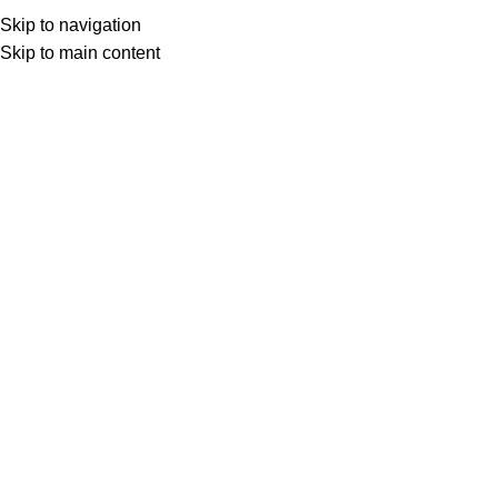
(+035) 527-1710-70
NEWSLETTER
Skip to navigation
Home
Shop
Portfolio
About us
Skip to main content
Click to enlarge