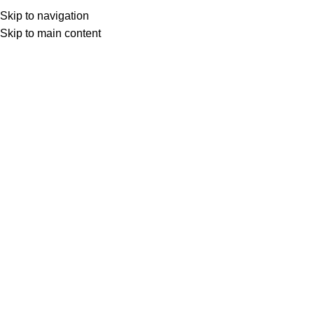
(+035) 527-1710-70
NEWSLETTER
Skip to navigation
Home
Shop
Portfolio
About us
Skip to main content
Click to enlarge