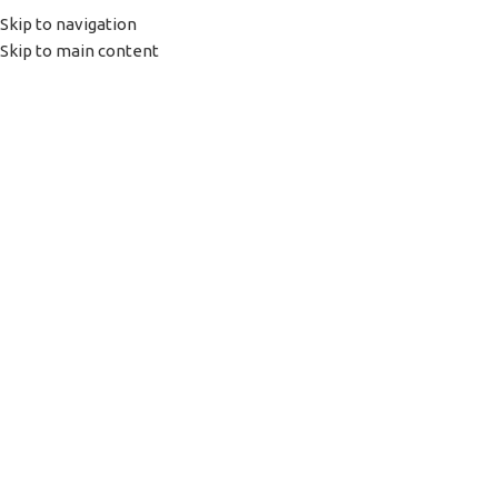
0
items
0,0
Menu
Skip to navigation
Skip to main content
Click to enlarge
Home
TONER
Toner no chip Hp Lj Pro
M304/M404n/DN/DW/MFP428DW/FDN
Back to products
Toner no chip Hp Lj Pro
M304/M404n/DN/DW/MFP428DW/
FDN
TIPOLOGIA
RIGENERATO