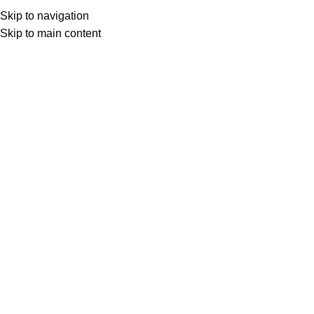
(+035) 527-1710-70
NEWSLETTER
Skip to navigation
Home
Shop
Portfolio
About us
Skip to main content
Click to enlarge