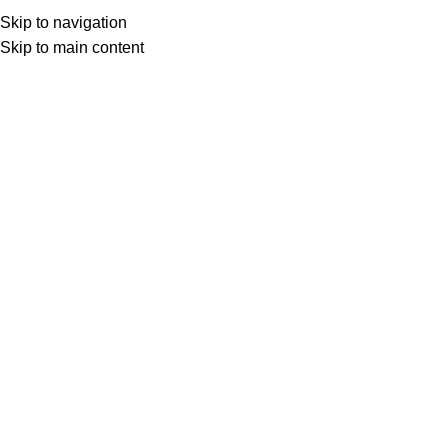
(+035) 527-1710-70
NEWSLETTER
Skip to navigation
Home
Shop
Portfolio
About us
Skip to main content
Click to enlarge