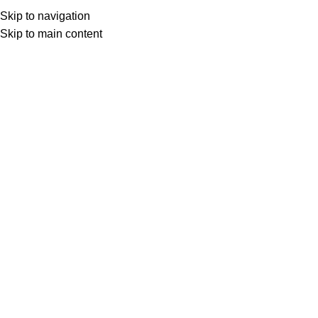
(+035) 527-1710-70
NEWSLETTER
Skip to navigation
Home
Shop
Portfolio
About us
Skip to main content
Click to enlarge