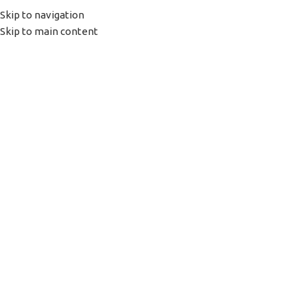
Skip to navigation
0
MENU
0,00
Skip to main content
Click to enlarge
Home
DRUM
Drum Lexmark Optra E120/E120N
TIPOLOGIA
RIGENERATO
PAGINE STAMPABILI
25000
CATEGORIA
DRUM