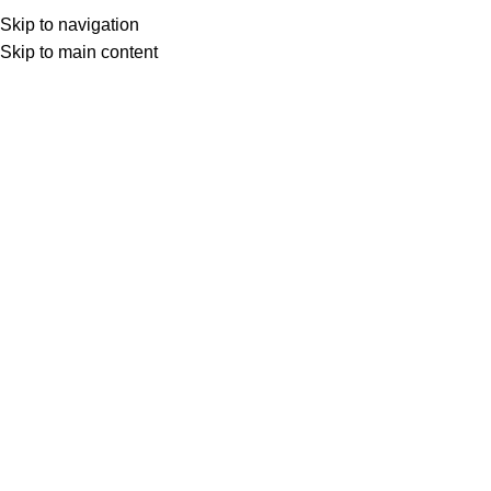
(+035) 527-1710-70
NEWSLETTER
Skip to navigation
Home
Shop
Portfolio
About us
Skip to main content
Click to enlarge